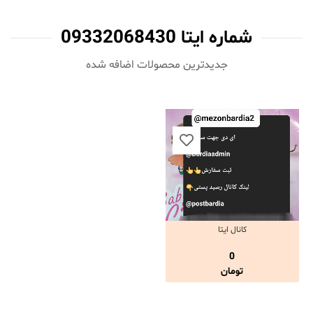
شماره ایتا 09332068430
جدیدترین محصولات اضافه شده‌
کانال ایتا
مشاهده و خرید
0
تومان