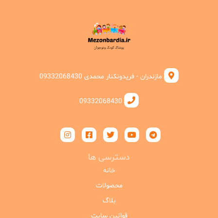
مازندران - فریدونکنار محمدی 09332068430
09332068430
دسترسی ها
خانه
محصولات
بلاگ
قوانین سایت