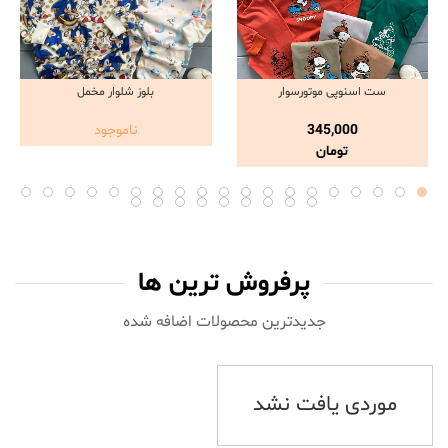
ست اسنوپی موتورسوار
بلوز شلوار مخمل
مشاهده و خرید
مشاهده و خرید
345,000
ناموجود
تومان
پرفروش ترین ها
جدیدترین محصولات اضافه شده‌
موردی یافت نشد