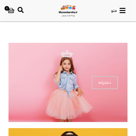
0
منو
دخترانه