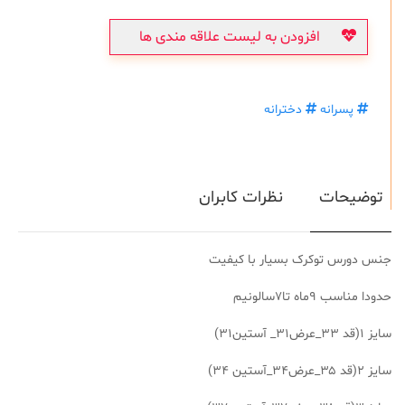
افزودن به لیست علاقه مندی ها
پسرانه
دخترانه
توضیحات
نظرات کابران
جنس دورس توکرک بسیار با کیفیت
حدودا مناسب ۹ماه تا۷سالونیم
سایز ۱(قد ۳۳_عرض۳۱_ آستین۳۱)
سایز ۲(قد ۳۵_عرض۳۴_آستین ۳۴)