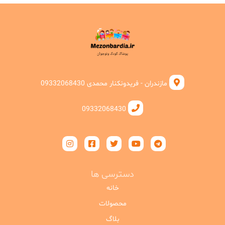
مازندران - فریدونکنار محمدی 09332068430
09332068430
دسترسی ها
خانه
محصولات
بلاگ