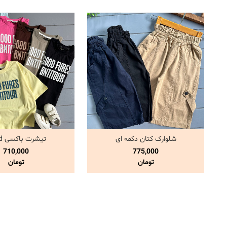
شلوارک کتان دکمه ای
تیشرت باکسی good
مشاهده و خرید
مشاهده و خری
710,000
775,000
تومان
تومان