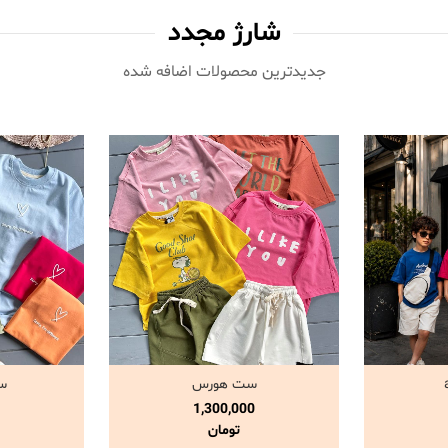
شارژ مجدد
جدیدترین محصولات اضافه شده‌
ست هورس
س
د
مشاهده و خرید
مش
1,300,000
تومان