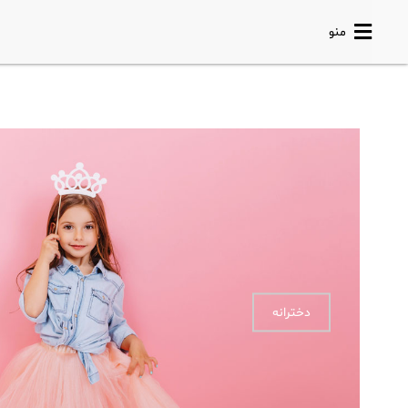
منو
دخترانه