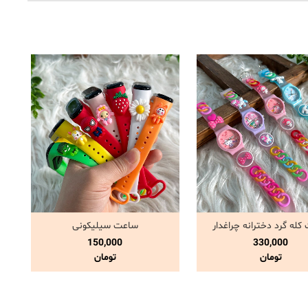
له گرد دخترانه چراغدار
ساعت سیلیکونی
مشاهده و خرید
مشاهده و خرید
150,000
330,000
تومان
تومان