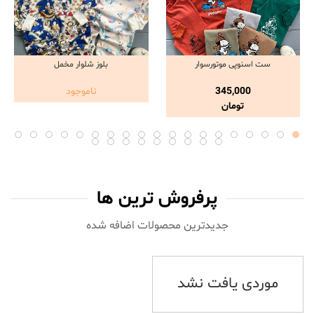
ست اسنوپی موتورسوار
بلوز شلوار مخمل
مشاهده و خرید
مشاهده و خرید
345,000
ناموجود
تومان
پرفروش ترین ها
جدیدترین محصولات اضافه شده‌
موردی یافت نشد