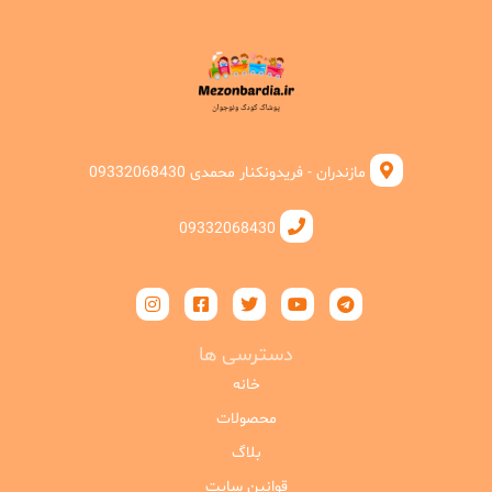
مازندران - فریدونکنار محمدی 09332068430
09332068430
دسترسی ها
خانه
محصولات
بلاگ
قوانین سایت