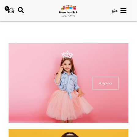
0
منو
دخترانه