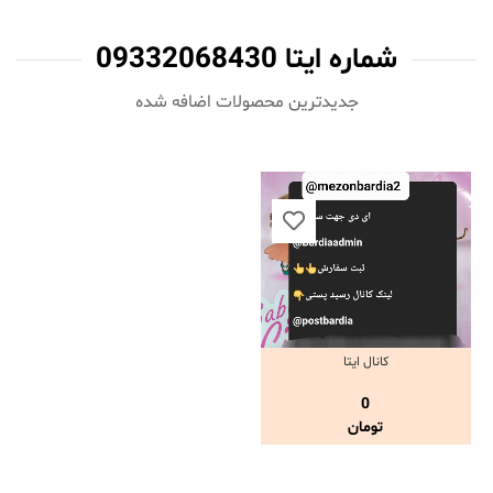
شماره ایتا 09332068430
جدیدترین محصولات اضافه شده‌
کانال ایتا
مشاهده و خرید
0
تومان