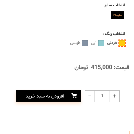
انتخاب
سایز
سایز۳۵
انتخاب
رنگ
:
خردلی
آبی
طوسی
قیمت:
415,000
تومان
افزودن به سبد خرید