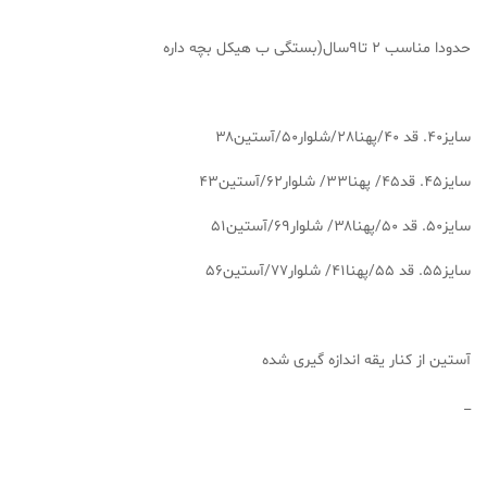
حدودا مناسب ۲ تا۹سال(بستگی ب هیکل بچه داره
سایز۴۰. قد ۴۰/پهنا۲۸/شلوار۵۰/آستین۳۸
سایز۴۵. قد۴۵/ پهنا۳۳/ شلوار۶۲/آستین۴۳
سایز۵۰. قد ۵۰/پهنا۳۸/ شلوار۶۹/آستین۵۱
سایز۵۵. قد ۵۵/پهنا۴۱/ شلوار۷۷/آستین۵۶
آستین از کنار یقه اندازه گیری شده
_