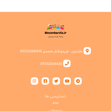
مازندران - فریدونکنار محمدی 09332068430
09332068430
دسترسی ها
خانه
محصولات