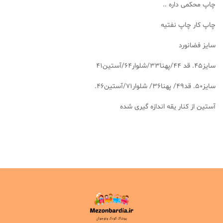
چاپ محکمی داره ..
چاپ کار چاپ نفتیه
سایز فضانورد
سایز۴۵. قد ۴۴/پهنا۳۳/شلوار۶۴/آستین۴۱
سایز۵۰. قد۴۹/ پهنا۳۶/ شلوار۷۱/آستین۴۶.
آستین از کنار یقه اندازه گیری شده