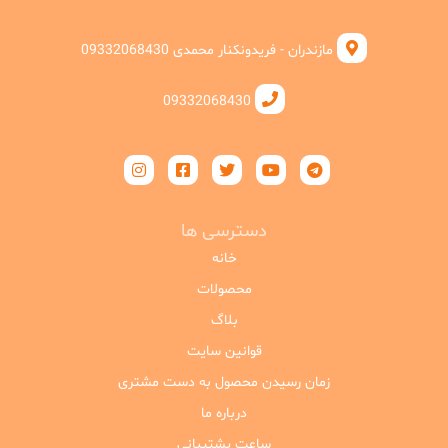
مازندران - فریدونکنار محمدی 09332068430
09332068430
دسترسی ها
خانه
محصولات
بلاگ
قوانین سایت
زمان رسیدن محصول به دست مشتری
درباره ما
ساعت پشتیبانی