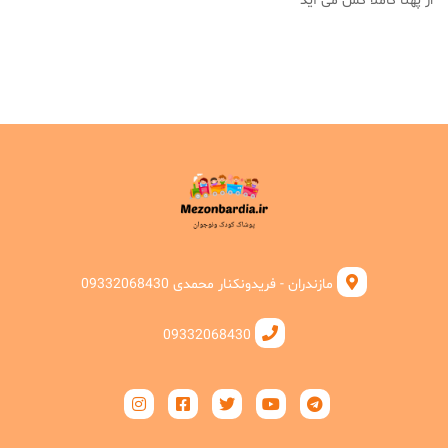
از پهنا کاملا کش می آید
مازندران - فریدونکنار محمدی 09332068430
09332068430