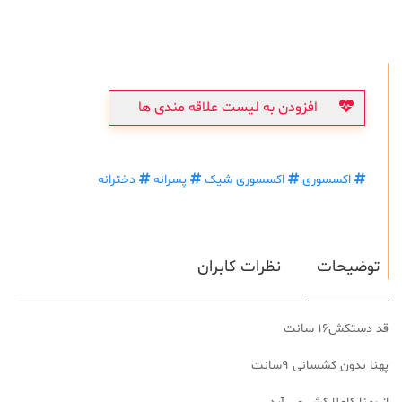
افزودن به لیست علاقه مندی ها
اکسسوری
اکسسوری شیک
پسرانه
دخترانه
توضیحات
نظرات کابران
قد دستکش۱۶ سانت
پهنا بدون کشسانی ۹سانت