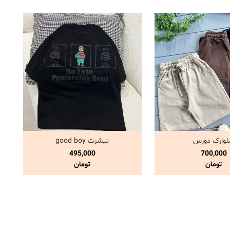
وارک دورس
تیشرت good boy
اهده و خرید
مشاهده و خرید
495,000
700,000
تومان
تومان