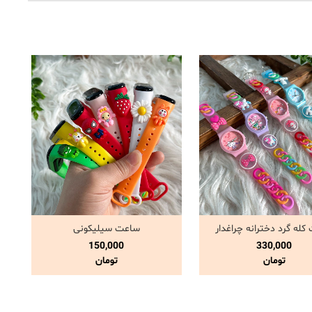
له گرد دخترانه چراغدار
ساعت سیلیکونی
مشاهده و خرید
مشاهده و خرید
150,000
330,000
تومان
تومان