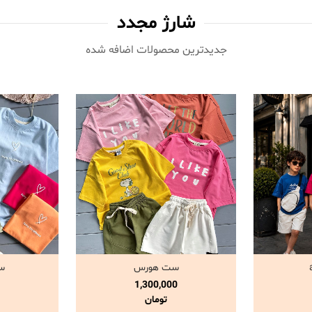
شارژ مجدد
جدیدترین محصولات اضافه شده‌
ست هورس
س
د
مشاهده و خرید
مش
1,300,000
تومان