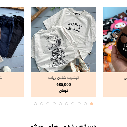
ی
تیشرت شادن ربات
شل
د
مشاهده و خرید
مش
685,000
تومان