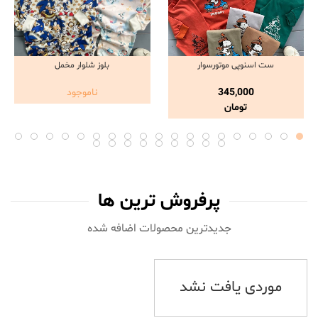
ست اسنوپی موتورسوار
بلوز شلوار مخمل
مشاهده و خرید
مشاهده و خرید
345,000
ناموجود
تومان
پرفروش ترین ها
جدیدترین محصولات اضافه شده‌
موردی یافت نشد