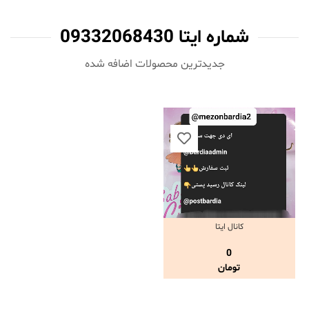
شماره ایتا 09332068430
جدیدترین محصولات اضافه شده‌
کانال ایتا
مشاهده و خرید
0
تومان