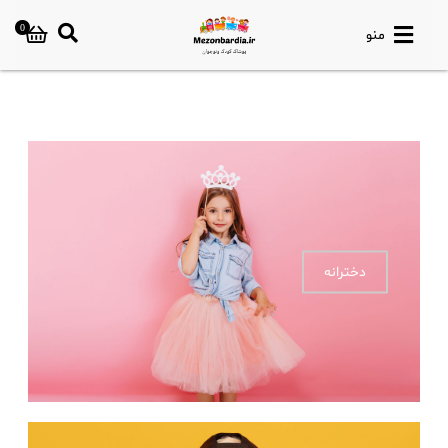
0
منو
دخترانه