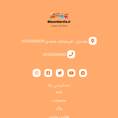
مازندران - فریدونکنار محمدی 09332068430
09332068430
دسترسی ها
خانه
محصولات
بلاگ
قوانین سایت