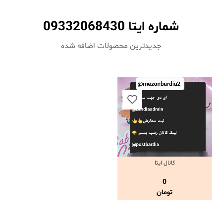
شماره ایتا 09332068430
جدیدترین محصولات اضافه شده‌
کانال ایتا
مشاهده و خرید
0
تومان