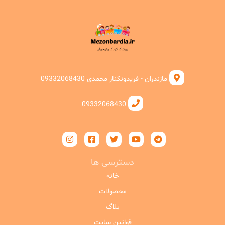
مازندران - فریدونکنار محمدی 09332068430
09332068430
دسترسی ها
خانه
محصولات
بلاگ
قوانین سایت