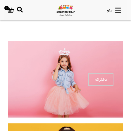
0
منو
دخترانه