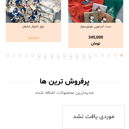
ست اسنوپی موتورسوار
بلوز شلوار مخمل
مشاهده و خرید
مشاهده و خرید
345,000
ناموجود
تومان
پرفروش ترین ها
جدیدترین محصولات اضافه شده‌
موردی یافت نشد