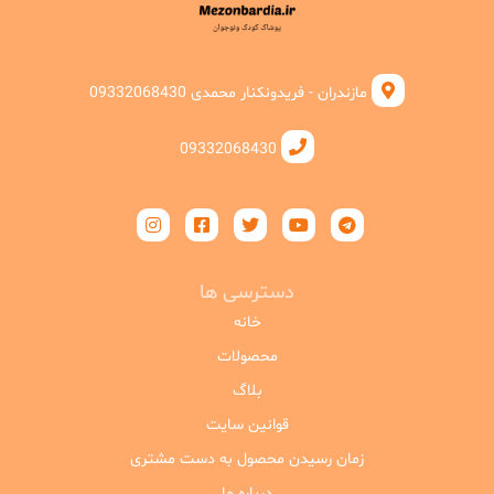
مازندران - فریدونکنار محمدی 09332068430
09332068430
دسترسی ها
خانه
محصولات
بلاگ
قوانین سایت
زمان رسیدن محصول به دست مشتری
درباره ما