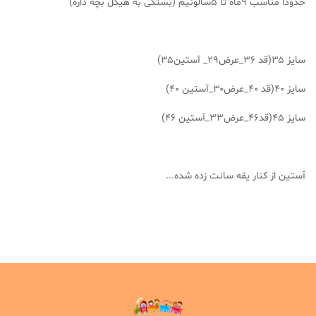
حدودا مناسب ۹ماه تا ۵سالونیم (بستگی به هیکل بچه داره)
سایز ۳۵(قد ۳۶_عرض۲۹_ آستین۳۵)
سایز ۴۰(قد ۴۰_عرض۳۰_آستین ۴۰)
سایز ۴۵(قد۴۶_عرض۳۳_آستین ۴۶)
آستین از کنار یقه سانت زده شده...