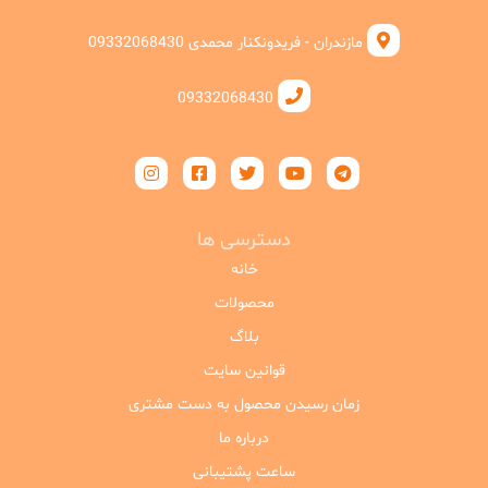
مازندران - فریدونکنار محمدی 09332068430
09332068430
دسترسی ها
خانه
محصولات
بلاگ
قوانین سایت
زمان رسیدن محصول به دست مشتری
درباره ما
ساعت پشتیبانی